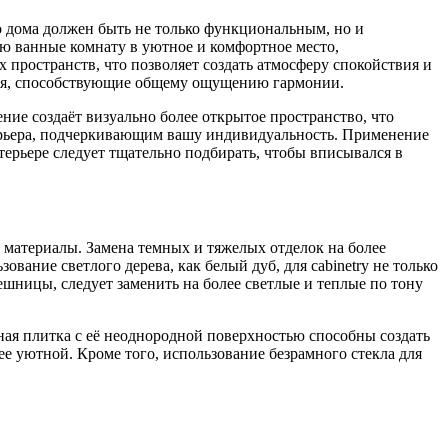
го дома должен быть не только функциональным, но и
ю ванные комнату в уютное и комфортное место,
 пространств, что позволяет создать атмосферу спокойствия и
ния, способствующие общему ощущению гармонии.
ие создаёт визуально более открытое пространство, что
терьера, подчеркивающим вашу индивидуальность. Применение
терьере следует тщательно подбирать, чтобы вписывался в
 материалы. Замена темных и тяжелых отделок на более
ование светлого дерева, как белый дуб, для cabinetry не только
ешницы, следует заменить на более светлые и теплые по тону
ная плитка с её неоднородной поверхностью способны создать
ее уютной. Кроме того, использование безрамного стекла для