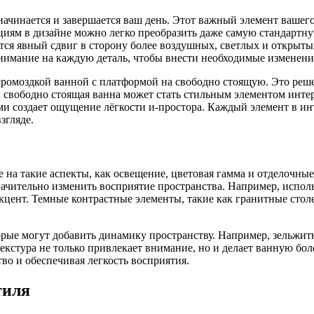
 начинается и завершается ваш день. Этот важный элемент ваше
иям в дизайне можно легко преобразить даже самую стандартну
ся явный сдвиг в сторону более воздушных, светлых и открытых
внимание на каждую деталь, чтобы внести необходимые измене
ромоздкой ванной с платформой на свободно стоящую. Это решен
о, свободно стоящая ванна может стать стильным элементом ин
ми создает ощущение лёгкости и-простора. Каждый элемент в ин
згляде.
на такие аспекты, как освещение, цветовая гамма и отделочные
начительно изменить восприятие пространства. Например, использ
кцент. Темные контрастные элементы, такие как гранитные стол
орые могут добавить динамику пространству. Например, зельжит
екстура не только привлекает внимание, но и делает ванную бол
во и обеспечивая легкость восприятия.
тиля