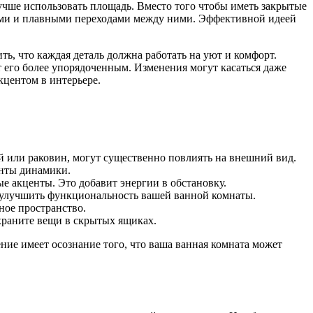
учше использовать площадь. Вместо того чтобы иметь закрытые
нами и плавными переходами между ними. Эффективной идеей
ь, что каждая деталь должна работать на уют и комфорт.
т его более упорядоченным. Изменения могут касаться даже
кцентом в интерьере.
й или раковин, могут существенно повлиять на внешний вид.
енты динамики.
ые акценты. Это добавит энергии в обстановку.
о улучшить функциональность вашей ванной комнаты.
ное пространство.
храните вещи в скрытых ящиках.
ние имеет осознание того, что ваша ванная комната может