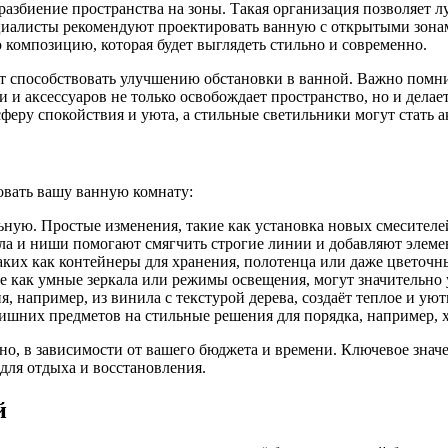
азбиение пространства на зоны. Такая организация позволяет л
пециалисты рекомендуют проектировать ванную с открытыми зо
 композицию, которая будет выглядеть стильно и современно.
т способствовать улучшению обстановки в ванной. Важно помнит
и аксессуаров не только освобождает пространство, но и делае
сферу спокойствия и уюта, а стильные светильники могут стать а
овать вашу ванную комнату:
ьную. Простые изменения, такие как установка новых смесителе
ала и ниши помогают смягчить строгие линии и добавляют элем
таких как контейнеры для хранения, полотенца или даже цветочн
ие как умные зеркала или режимы освещения, могут значительн
 например, из винила с текстурой дерева, создаёт теплое и уют
лишних предметов на стильные решения для порядка, например, 
о, в зависимости от вашего бюджета и времени. Ключевое значе
для отдыха и восстановления.
й