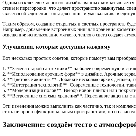
Одним из ключевых аспектов дизайна ванных комнат является р
стены и перегородки, что делает пространство замкнутым, с
является объединение зоны для ванны и умывальника в единую
Таким образом, создание открытых и светлых пространств буде
Например, добавление встроенных ниш для хранения косметики 
освещения: использование мягкого, теплого света создает атмо
Улучшения, которые доступны каждому
Вот несколько простых советов, которые помогут вам преобраз
1. **Замена старой сантехники** на более современную и стил
2. **Использование арочных форм** в дизайне. Арочные зерк
3. **Цветовые акценты**. Добавьте несколько ярких деталей, 
4. **Интеграция технологий**. Современные технологии, так
5. **Модернизация полов**. Выбор новой плитки или покрытия,
6. **Встроенные системы хранения**. Переставьте акценты с 
Эти изменения можно выполнить как частично, так и комплексн
стать не просто функциональным пространством, но и оазисом 
Заключение: создаём тесто с атмосферо