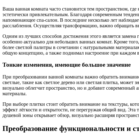
Ваша ванная комната часто становится тем пространством, где
эстетически привлекательным. Благодаря современным тенденц
напоминающее спа-салон. В последние несколько лет наблюдает
расслабления. Осуществляя трансформацию, важно обращать 
Одним из лучших способов достижения этого является замена г
особенно актуально для небольших ванных комнат. Кроме тог
более светлой палитры в сочетании с натуральными материала
общую концепцию, а также поднимал настроение при каждом в
Тонкие изменения, имеющие большое значение
При преобразовании ванной комнаты важно обратить внимание 
светлые, такие как светлое дерево или светлая плитка, может з
визуально облегчит пространство, но и добавит современный а
материалы.
При выборе плитки стоит обратить внимание на текстуры, кот
эффект лёгкости и открытости, не перегружая общий вид. Эта т
душевой зоны открывает обзор, визуально расширяя пространст
Преобразование функциональности и с