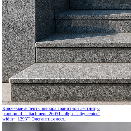
Ключевые аспекты выбора гранитной лестницы
[caption id="attachment_26051" align="aligncenter"
width="1293"] Элегантная лест...