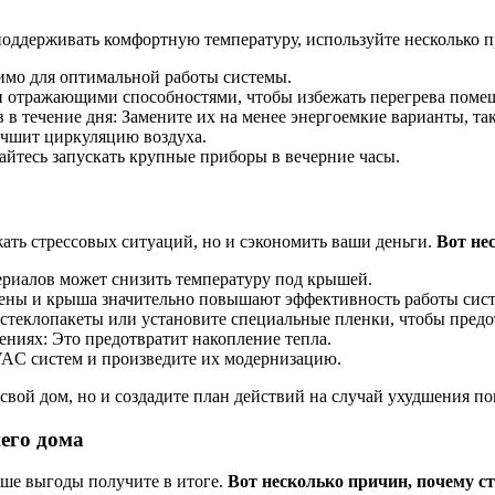
оддерживать комфортную температуру, используйте несколько 
имо для оптимальной работы системы.
ми отражающими способностями, чтобы избежать перегрева поме
 течение дня: Замените их на менее энергоемкие варианты, так
учшит циркуляцию воздуха.
айтесь запускать крупные приборы в вечерние часы.
ать стрессовых ситуаций, но и сэкономить ваши деньги.
Вот не
риалов может снизить температуру под крышей.
тены и крыша значительно повышают эффективность работы сис
стеклопакеты или установите специальные пленки, чтобы предо
иях: Это предотвратит накопление тепла.
VAC систем и произведите их модернизацию.
свой дом, но и создадите план действий на случай ухудшения п
его дома
ьше выгоды получите в итоге.
Вот несколько причин, почему ст