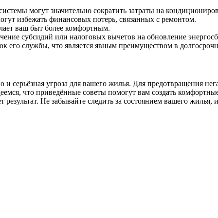
истемы могут значительно сократить затраты на кондициониров
гут избежать финансовых потерь, связанных с ремонтом.
елает ваш быт более комфортным.
чение субсидий или налоговых вычетов на обновление энергос
рок его службы, что является явным преимуществом в долгосроч
 и серьёзная угроза для вашего жилья. Для предотвращения нег
еемся, что приведённые советы помогут вам создать комфортные
т результат. Не забывайте следить за состоянием вашего жилья, 