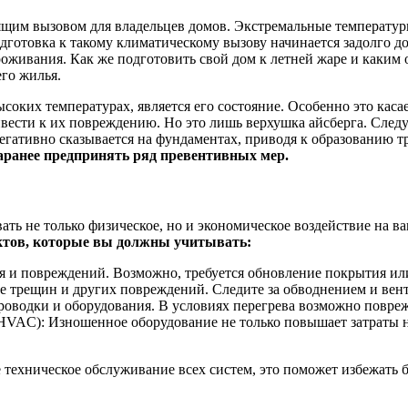
щим вызовом для владельцев домов. Экстремальные температуры 
готовка к такому климатическому вызову начинается задолго до
оживания. Как же подготовить свой дом к летней жаре и каким
го жилья.
соких температурах, является его состояние. Особенно это кас
вести к их повреждению. Но это лишь верхушка айсберга. Следу
егативно сказывается на фундаментах, приводя к образованию 
аранее предпринять ряд превентивных мер.
ать не только физическое, но и экономическое воздействие на 
ектов, которые вы должны учитывать:
я и повреждений. Возможно, требуется обновление покрытия или
 трещин и других повреждений. Следите за обводнением и вен
роводки и оборудования. В условиях перегрева возможно повре
VAC): Изношенное оборудование не только повышает затраты на
 техническое обслуживание всех систем, это поможет избежать 