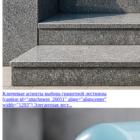
Ключевые аспекты выбора гранитной лестницы
[caption id="attachment_26051" align="aligncenter"
width="1293"] Элегантная лест...