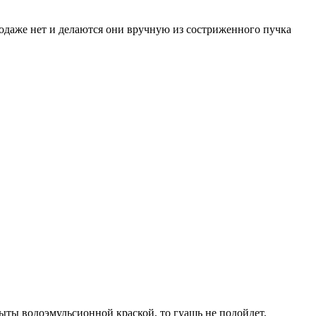
родаже нет и делаются они вручную из состриженного пучка
ыты водоэмульсионной краской, то гуашь не подойдет,