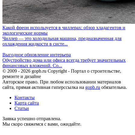
Какой фреон используется в чиллерах: обзор хладагентов и
экологические нормы
Чиллер — это холодильная машина, предназначенная для
охлаждения жидкости в систе...
Выгодное обновление интерьера
Обустройство дома или офиса всегда требует значительных
финансовых вложений. Со...
© 2009 - 2026 gopb.ru Copyright - Портал о строительстве,
ремонте и дизайне
Авторское право. При любом использовании материалов
сайта, прямая активная гиперссылка на
gopb.ru
обязательна.
Контакты
Карта сайта
Статьи
Заявка успешно отправлена.
Мы скоро свяжемся с вами, ожидайте.