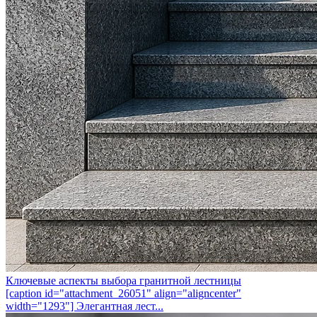
Ключевые аспекты выбора гранитной лестницы
[caption id="attachment_26051" align="aligncenter"
width="1293"] Элегантная лест...