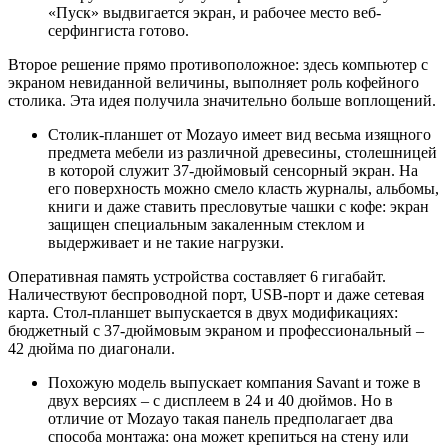
«Пуск» выдвигается экран, и рабочее место веб-
серфингиста готово.
Второе решение прямо противоположное: здесь компьютер с
экраном невиданной величины, выполняет роль кофейного
столика. Эта идея получила значительно больше воплощений.
Столик-планшет от Mozayo имеет вид весьма изящного
предмета мебели из различной древесины, столешницей
в которой служит 37-дюймовый сенсорный экран. На
его поверхность можно смело класть журналы, альбомы,
книги и даже ставить пресловутые чашки с кофе: экран
защищен специальным закаленным стеклом и
выдерживает и не такие нагрузки.
Оперативная память устройства составляет 6 гигабайт.
Наличествуют беспроводной порт, USB-порт и даже сетевая
карта. Стол-планшет выпускается в двух модификациях:
бюджетный с 37-дюймовым экраном и профессиональный –
42 дюйма по диагонали.
Похожую модель выпускает компания Savant и тоже в
двух версиях – с дисплеем в 24 и 40 дюймов. Но в
отличие от Mozayo такая панель предполагает два
способа монтажа: она может крепиться на стену или