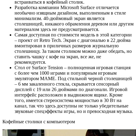
встраиваться в кофейный столик.
Разработка компании Microsoft Surface отличается
необычно изящным дизайном, выполненным в стиле
минимализм. 40-дюймовый экран является
столешницей, никакого обрамления деревом или другим
материалом здесь не предусматривается.
Самая доступная по стоимости модель в этой категории
– проект от Retro Tech. Экран с диагональю в 22 дюйма
вмонтирован в приличных размеров журнальную
столешницу. За таким столиком можно даже обедать, но
ставить чашку с кофе на экран, все же, не
рекомендуется.
Стол от Surface Tension – полноценная игровая станция
с более чем 1000 играми и популярным игровым
эмулятором MAME. Под стильной черной столешницей
– 6 мм закаленного стекла, скрывается сенсорный
дисплей с 19 или 26 дюймами по диагонали. Игровой
интерфейс расположен в выдвижном ящике. Кроме
того, имеется стереосистема мощностью в 30 Вт на
канал, так что здесь доступны не только убедительные
звуковые спецэффекты игры, но и превосходная музыка.
Кофейные столики с компьютером