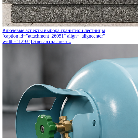
Ключевые аспекты выбора гранитной лестницы
[caption id="attachment_26051" align="aligncenter"
width="1293"] Элегантная лест...