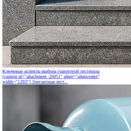
Ключевые аспекты выбора гранитной лестницы
[caption id="attachment_26051" align="aligncenter"
width="1293"] Элегантная лест...