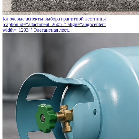
Ключевые аспекты выбора гранитной лестницы
[caption id="attachment_26051" align="aligncenter"
width="1293"] Элегантная лест...