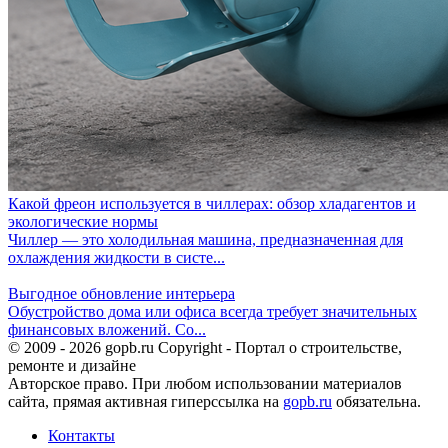
Какой фреон используется в чиллерах: обзор хладагентов и
экологические нормы
Чиллер — это холодильная машина, предназначенная для
охлаждения жидкости в систе...
Выгодное обновление интерьера
Обустройство дома или офиса всегда требует значительных
финансовых вложений. Со...
© 2009 - 2026 gopb.ru Copyright - Портал о строительстве,
ремонте и дизайне
Авторское право. При любом использовании материалов
сайта, прямая активная гиперссылка на
gopb.ru
обязательна.
Контакты