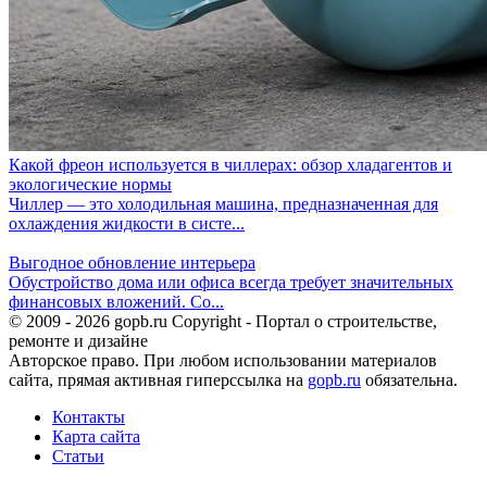
Какой фреон используется в чиллерах: обзор хладагентов и
экологические нормы
Чиллер — это холодильная машина, предназначенная для
охлаждения жидкости в систе...
Выгодное обновление интерьера
Обустройство дома или офиса всегда требует значительных
финансовых вложений. Со...
© 2009 - 2026 gopb.ru Copyright - Портал о строительстве,
ремонте и дизайне
Авторское право. При любом использовании материалов
сайта, прямая активная гиперссылка на
gopb.ru
обязательна.
Контакты
Карта сайта
Статьи