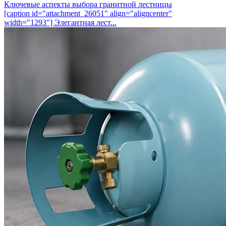
Ключевые аспекты выбора гранитной лестницы
[caption id="attachment_26051" align="aligncenter"
width="1293"] Элегантная лест...