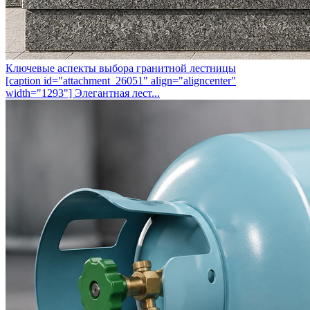
Ключевые аспекты выбора гранитной лестницы
[caption id="attachment_26051" align="aligncenter"
width="1293"] Элегантная лест...