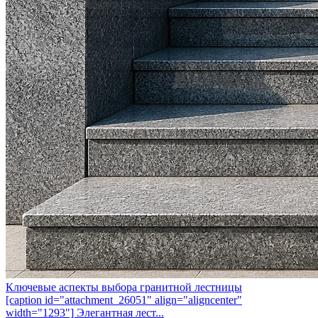
Ключевые аспекты выбора гранитной лестницы
[caption id="attachment_26051" align="aligncenter"
width="1293"] Элегантная лест...