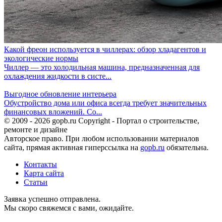
Какой фреон используется в чиллерах: обзор хладагентов и
экологические нормы
Чиллер — это холодильная машина, предназначенная для
охлаждения жидкости в систе...
Выгодное обновление интерьера
Обустройство дома или офиса всегда требует значительных
финансовых вложений. Со...
© 2009 - 2026 gopb.ru Copyright - Портал о строительстве,
ремонте и дизайне
Авторское право. При любом использовании материалов
сайта, прямая активная гиперссылка на
gopb.ru
обязательна.
Контакты
Карта сайта
Статьи
Заявка успешно отправлена.
Мы скоро свяжемся с вами, ожидайте.