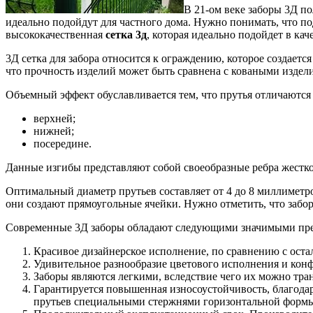
В 21-ом веке заборы 3Д п
идеально подойдут для частного дома.
Нужно понимать, что по
высококачественная
сетка 3д
, которая идеально подойдет в ка
3Д сетка для забора относится к ограждению, которое создаетс
что прочность изделий может быть сравнена с коваными издели
Объемный эффект обуславливается тем, что прутья отличаются
верхней;
нижней;
посередине.
Данные изгибы представляют собой своеобразные ребра жестко
Оптимальный диаметр прутьев составляет от 4 до 8 миллиметро
они создают прямоугольные ячейки. Нужно отметить, что забо
Современные 3Д заборы обладают следующими значимыми пр
Красивое дизайнерское исполнение, по сравнению с ост
Удивительное разнообразие цветового исполнения и кон
Заборы являются легкими, вследствие чего их можно тра
Гарантируется повышенная износоустойчивость, благода
прутьев специальными стержнями горизонтальной форм