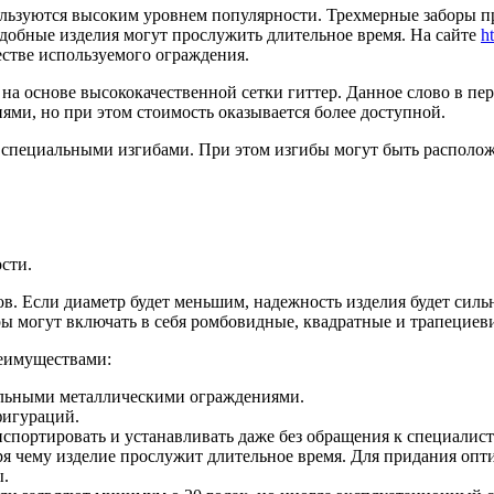
ользуются высоким уровнем популярности. Трехмерные заборы п
добные изделия могут прослужить длительное время. На сайте
h
честве используемого ограждения.
я на основе высококачественной сетки гиттер. Данное слово в пе
ями, но при этом стоимость оказывается более доступной.
 специальными изгибами. При этом изгибы могут быть располож
сти.
в. Если диаметр будет меньшим, надежность изделия будет сильн
ры могут включать в себя ромбовидные, квадратные и трапециев
еимуществами:
альными металлическими ограждениями.
фигураций.
нспортировать и устанавливать даже без обращения к специалист
ря чему изделие прослужит длительное время. Для придания опт
ы.