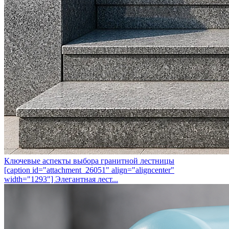
Ключевые аспекты выбора гранитной лестницы
[caption id="attachment_26051" align="aligncenter"
width="1293"] Элегантная лест...