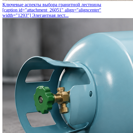
Ключевые аспекты выбора гранитной лестницы
[caption id="attachment_26051" align="aligncenter"
width="1293"] Элегантная лест...