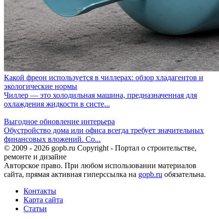
Какой фреон используется в чиллерах: обзор хладагентов и
экологические нормы
Чиллер — это холодильная машина, предназначенная для
охлаждения жидкости в систе...
Выгодное обновление интерьера
Обустройство дома или офиса всегда требует значительных
финансовых вложений. Со...
© 2009 - 2026 gopb.ru Copyright - Портал о строительстве,
ремонте и дизайне
Авторское право. При любом использовании материалов
сайта, прямая активная гиперссылка на
gopb.ru
обязательна.
Контакты
Карта сайта
Статьи