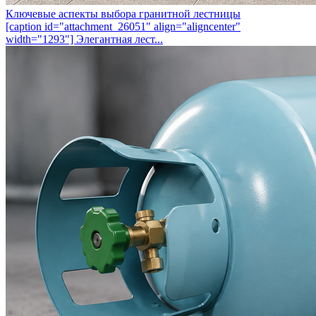
Ключевые аспекты выбора гранитной лестницы
[caption id="attachment_26051" align="aligncenter"
width="1293"] Элегантная лест...