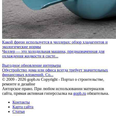
Какой фреон используется в чиллерах: обзор хладагентов и
экологические нормы
Чиллер — это холодильная машина, предназначенная для
охлаждения жидкости в систе...
Выгодное обновление интерьера
Обустройство дома или офиса всегда требует значительных
финансовых вложений. Со...
© 2009 - 2026 gopb.ru Copyright - Портал о строительстве,
ремонте и дизайне
Авторское право. При любом использовании материалов
сайта, прямая активная гиперссылка на
gopb.ru
обязательна.
Контакты
Карта сайта
Статьи