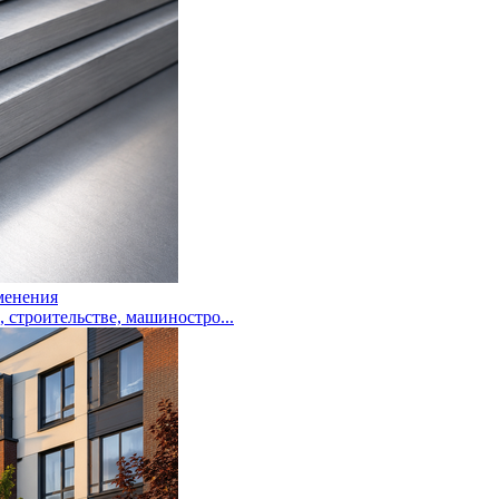
менения
троительстве, машиностро...