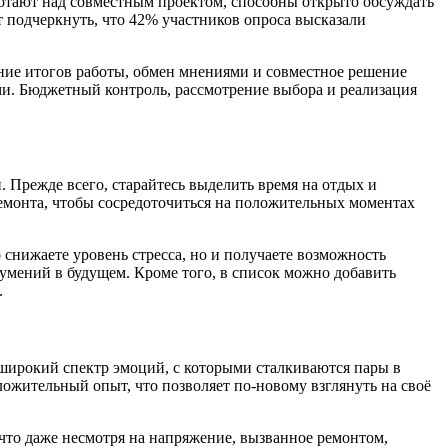
ботают над совместным проектом, способны открыто обсуждать
т подчеркнуть, что 42% участников опроса высказали
ние итогов работы, обмен мнениями и совместное решение
и. Бюджетный контроль, рассмотрение выбора и реализация
. Прежде всего, старайтесь выделить время на отдых и
емонта, чтобы сосредоточиться на положительных моментах
 снижаете уровень стресса, но и получаете возможность
зумений в будущем. Кроме того, в список можно добавить
.
, широкий спектр эмоций, с которыми сталкиваются пары в
ложительный опыт, что позволяет по-новому взглянуть на своё
что даже несмотря на напряжение, вызванное ремонтом,