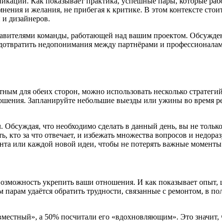
никации. Как показывает практика, успешные пары, которые ра
нения и желания, не прибегая к критике. В этом контексте стои
 и дизайнеров.
ставителями команды, работающей над вашим проектом. Обсужде
едотвратить недопонимания между партнёрами и профессионалам
тным для обеих сторон, можно использовать несколько стратегий
ношения. Запланируйте небольшие выезды или ужины во время р
 Обсуждая, что необходимо сделать в данный день, вы не только
ь, кто за что отвечает, и избежать множества вопросов и недора
нта или каждой новой идеи, чтобы не потерять важные моменты
и возможность укрепить ваши отношения. И как показывает опыт
 парам удаётся обратить трудности, связанные с ремонтом, в по
овместный», а 50% посчитали его «вдохновляющим». Это значит, 