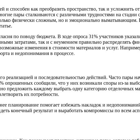
ей и способен как преобразить пространство, так и усложнить 
огие пары сталкиваются с различными трудностями на стадии с
только физически сложным, но и эмоционально выматывающим. П
татье.
гласия по поводу бюджета. В ходе опроса 31% участников указа
нными затратами, так и с неумением правильно распределять ф
возможные изменения в стоимости материалов и услуг. Наприме
орта и недопонимания в процессе.
го реализацией и последовательностью действий. Часто пары на
% опрошенных сообщили, что у них возникали споры из-за выбор
но предложить каждому выбрать одну категорию отделочных мате
влетворить их потребности.
анее планирование помогает избежать накладок и недопониманий
деть конечный результат и выработать компромиссы по всем асп