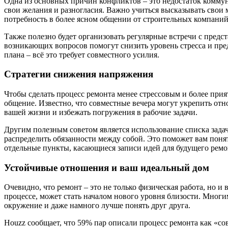
Одна из основных причин конфликтов – это недостаток комму
свои желания и разногласия. Важно учиться высказывать свои м
потребность в более ясном общении от строительных компаний
Также полезно будет организовать регулярные встречи с пред
возникающих вопросов помогут снизить уровень стресса и пр
плана – всё это требует совместного усилия.
Стратегии снижения напряжения
Чтобы сделать процесс ремонта менее стрессовым и более прия
общение. Известно, что совместные вечера могут укрепить от
вашей жизни и избежать погружения в рабочие задачи.
Другим полезным советом является использование списка задач.
распределить обязанности между собой. Это поможет вам понят
отдельные пункты, касающиеся записи идей для будущего ремо
Устойчивые отношения и ваш идеальный дом
Очевидно, что ремонт – это не только физическая работа, но 
процессе, может стать началом нового уровня близости. Многим
окружение и даже намного лучше понять друг друга.
Houzz сообщает, что 59% пар описали процесс ремонта как «с