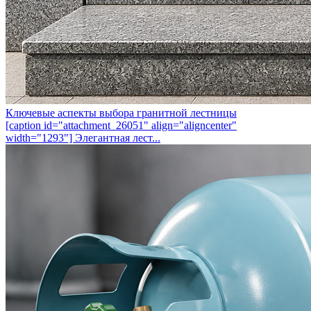
Ключевые аспекты выбора гранитной лестницы
[caption id="attachment_26051" align="aligncenter"
width="1293"] Элегантная лест...