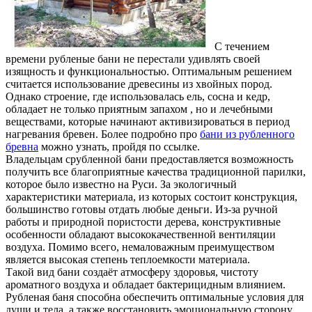
С течением
времени рубленые бани не перестали удивлять своей
изящность и функциональностью. Оптимальным решением
считается использование древесины из хвойных пород.
Однако строение, где использовалась ель, сосна и кедр,
обладает не только приятным запахом , но и лечебными
веществами, которые начинают активизироваться в период
нагревания бревен. Более подробно про
бани из рубленного
бревна
можно узнать, пройдя по ссылке.
Владельцам срубленной бани предоставляется возможность
получить все благоприятные качества традиционной парилки,
которое было известно на Руси. За экологичный
характеристики материала, из которых состоит конструкция,
большинство готовы отдать любые деньги. Из-за ручной
работы и природной пористости дерева, конструктивные
особенности обладают высококачественной вентиляции
воздуха. Помимо всего, немаловажным преимуществом
является высокая степень теплоемкости материала.
Такой вид бани создаёт атмосферу здоровья, чистоту
ароматного воздуха и обладает бактерицидным влиянием.
Рубленая баня способна обеспечить оптимальные условия для
души и тела, а также восстановить эмоциональную сторону