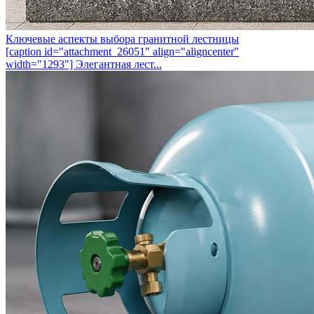
Ключевые аспекты выбора гранитной лестницы
[caption id="attachment_26051" align="aligncenter"
width="1293"] Элегантная лест...