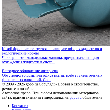
Какой фреон используется в чиллерах: обзор хладагентов и
экологические нормы
Чиллер — это холодильная машина, предназначенная для
охлаждения жидкости в систе...
Выгодное обновление интерьера
Обустройство дома или офиса всегда требует значительных
финансовых вложений. Со...
© 2009 - 2026 gopb.ru Copyright - Портал о строительстве,
ремонте и дизайне
Авторское право. При любом использовании материалов
сайта, прямая активная гиперссылка на
gopb.ru
обязательна.
Контакты