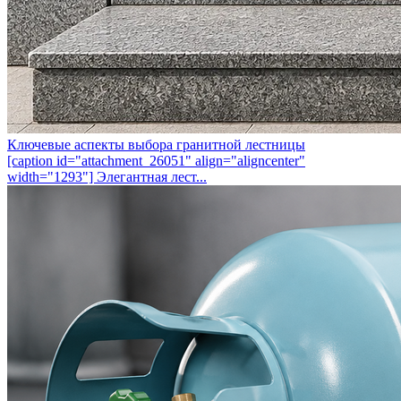
Ключевые аспекты выбора гранитной лестницы
[caption id="attachment_26051" align="aligncenter"
width="1293"] Элегантная лест...