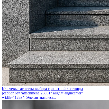
Ключевые аспекты выбора гранитной лестницы
[caption id="attachment_26051" align="aligncenter"
width="1293"] Элегантная лест...