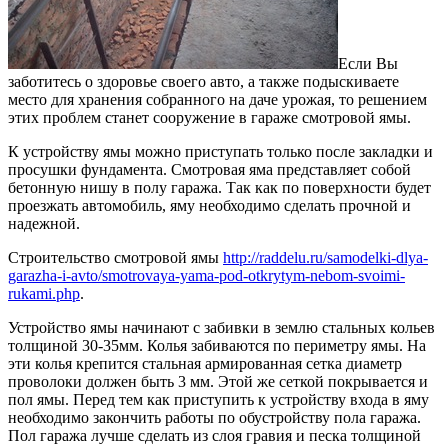
Если Вы
заботитесь о здоровье своего авто, а также подыскиваете
место для хранения собранного на даче урожая, то решением
этих проблем станет сооружение в гараже смотровой ямы.
К устройству ямы можно приступать только после закладки и
просушки фундамента. Смотровая яма представляет собой
бетонную нишу в полу гаража. Так как по поверхности будет
проезжать автомобиль, яму необходимо сделать прочной и
надежной.
Строительство смотровой ямы
http://raddelu.ru/samodelki-dlya-
garazha-i-avto/smotrovaya-yama-pod-otkrytym-nebom-svoimi-
rukami.php
.
Устройство ямы начинают с забивки в землю стальных кольев
толщиной 30-35мм. Колья забиваются по периметру ямы. На
эти колья крепится стальная армированная сетка диаметр
проволоки должен быть 3 мм. Этой же сеткой покрывается и
пол ямы. Перед тем как приступить к устройству входа в яму
необходимо закончить работы по обустройству пола гаража.
Пол гаража лучше сделать из слоя гравия и песка толщиной