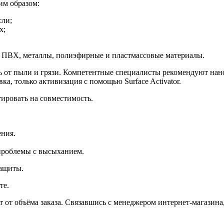
им образом:
сли;
х;
 ПВХ, металлы, полиэфирные и пластмассовые материалы.
 от пыли и грязи. Компетентные специалисты рекомендуют нано
а, только активизация с помощью Surface Activator.
ировать на совместимость.
ения.
проблемы с высыханием.
защиты.
те.
т от объёма заказа. Связавшись с менеджером интернет-магазина