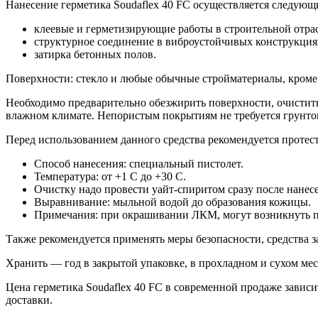
Нанесение герметика Soudaflex 40 FC осуществляется следующ
клеевые и герметизирующие работы в строительной отра
структурное соединение в виброустойчивых конструкция
затирка бетонных полов.
Поверхности: стекло и любые обычные стройматериалы, кроме
Необходимо предварительно обезжирить поверхности, очистить
влажном климате. Непористым покрытиям не требуется грунтовк
Перед использованием данного средства рекомендуется протест
Способ нанесения: специальный пистолет.
Температура: от +1 C до +30 C.
Очистку надо провести уайт-спиритом сразу после нанес
Выравнивание: мыльной водой до образования кожицы.
Примечания: при окрашивании ЛКМ, могут возникнуть 
Также рекомендуется применять меры безопасности, средства 
Хранить — год в закрытой упаковке, в прохладном и сухом мес
Цена герметика Soudaflex 40 FC в современной продаже зависи
доставки.