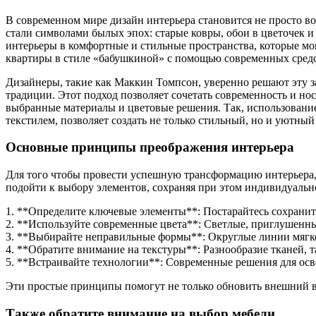
В современном мире дизайн интерьера становится не просто в
стали символами былых эпох: старые ковры, обои в цветочек 
интерьеры в комфортные и стильные пространства, которые мог
квартиры в стиле «бабушкиной» с помощью современных средс
Дизайнеры, такие как Маккин Томпсон, уверенно решают эту за
традиции. Этот подход позволяет сочетать современность и н
выбранные материалы и цветовые решения. Так, использование
текстилем, позволяет создать не только стильный, но и уютный
Основные принципы преображения интерьера
Для того чтобы провести успешную трансформацию интерьера, 
подойти к выбору элементов, сохраняя при этом индивидуальн
1. **Определите ключевые элементы**: Постарайтесь сохранит
2. **Используйте современные цвета**: Светлые, приглушенные
3. **Выбирайте неправильные формы**: Округлые линии мягкой
4. **Обратите внимание на текстуры**: Разнообразие тканей, та
5. **Встраивайте технологии**: Современные решения для ос
Эти простые принципы помогут не только обновить внешний вид
Также обратите внимание на выбор мебели