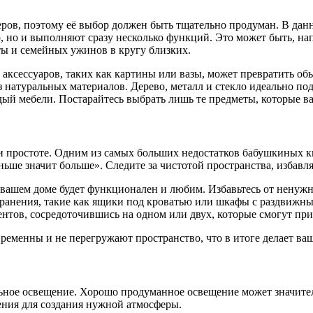
еров, поэтому её выбор должен быть тщательно продуман. В да
р, но и выполняют сразу несколько функций. Это может быть, на
ты и семейных ужинов в кругу близких.
 аксессуаров, таких как картины или вазы, может превратить о
 натуральных материалов. Дерево, металл и стекло идеально по
ый мебели. Постарайтесь выбрать лишь те предметы, которые в
 простоте. Одним из самых больших недостатков бабушкиных к
ше значит больше». Следите за чистотой пространства, избавля
 вашем доме будет функционален и любим. Избавьтесь от ненужн
хранения, такие как ящики под кроватью или шкафы с раздвижн
нтов, сосредоточившись на одном или двух, которые смогут пр
овременны и не перегружают пространство, что в итоге делает в
ное освещение. Хорошо продуманное освещение может значитель
ния для создания нужной атмосферы.