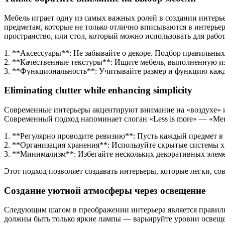
Мебель играет одну из самых важных ролей в создании интерь
предметам, которые не только отлично вписываются в интерье
пространство, или стол, который можно использовать для рабо
1. **Аксессуары**: Не забывайте о декоре. Подбор правильных
2. **Качественные текстуры**: Ищите мебель, выполненную из
3. **Функциональность**: Учитывайте размер и функцию кажд
Eliminating clutter while enhancing simplicity
Современные интерьеры акцентируют внимание на «воздухе» и
Современный подход напоминает слоган «Less is more» — «Мень
1. **Регулярно проводите ревизию**: Пусть каждый предмет в
2. **Организация хранения**: Используйте скрытые системы 
3. **Минимализм**: Избегайте нескольких декоративных элеме
Этот подход позволяет создавать интерьеры, которые легки, с
Создание уютной атмосферы через освещение
Следующим шагом в преображении интерьера является правиль
должны быть только яркие лампы — варьируйте уровни освеще