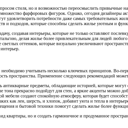
опросом стиля, но и возможностью переосмыслить привычные нам
и множество фарфоровых фигурок. Однако, сегодня дизайнеры ак
ут удовлетворить потребности даже самых требовательных жильц
тв и подходов, которые способны сделать жилье уютным и фун
дачу, создавая интерьеры, которые не только оставляют послевк
остальгию, делая жилье более привлекательным для людей любог
 светлых оттенков, которые визуально увеличивают пространст
 интерьер.
необходимо учитывать несколько ключевых принципов. Во-первы
ость пространства. Применение следующих рекомендаций может 
ь антикварные предметы, обладающие историей, которые могут с
 тона прекрасно подойдут для стен, а яркие акценты можно доб
 мебели создают спокойную атмосферу, которая будет способст
ких как лен, шерсть, и хлопок, добавит уюта и тепла в интерьер
вещения и бытовой техники помогут сделать жилье более функц
 квартиры, но и создать гармоничное и продуманное пространст