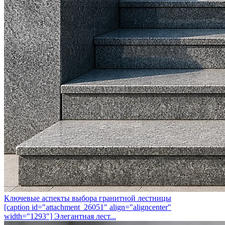
Ключевые аспекты выбора гранитной лестницы
[caption id="attachment_26051" align="aligncenter"
width="1293"] Элегантная лест...