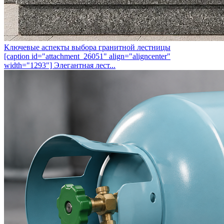
Ключевые аспекты выбора гранитной лестницы
[caption id="attachment_26051" align="aligncenter"
width="1293"] Элегантная лест...