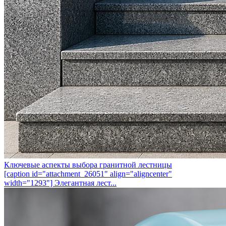
Ключевые аспекты выбора гранитной лестницы
[caption id="attachment_26051" align="aligncenter"
width="1293"] Элегантная лест...