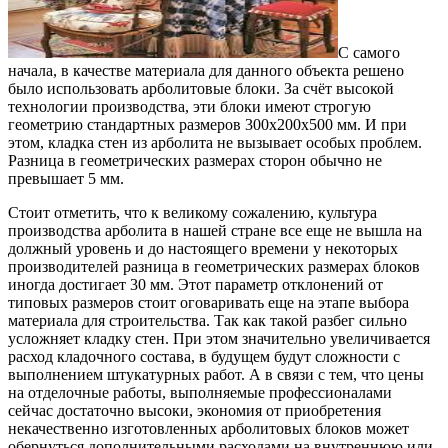
С самого
начала, в качестве материала для данного объекта решено
было использовать арболитовые блоки. За счёт высокой
технологии производства, эти блоки имеют строгую
геометрию стандартных размеров 300x200x500 мм. И при
этом, кладка стен из арболита не вызывает особых проблем.
Разница в геометрических размерах сторон обычно не
превышает 5 мм.
Стоит отметить, что к великому сожалению, культура
производства арболита в нашей стране все еще не вышла на
должный уровень и до настоящего времени у некоторых
производителей разница в геометрических размерах блоков
иногда достигает 30 мм. Этот параметр отклонений от
типовых размеров стоит оговаривать еще на этапе выбора
материала для строительства. Так как такой разбег сильно
усложняет кладку стен. При этом значительно увеличивается
расход кладочного состава, в будущем будут сложности с
выполнением штукатурных работ. А в связи с тем, что цены
на отделочные работы, выполняемые профессионалами
сейчас достаточно высоки, экономия от приобретения
некачественно изготовленных арболитовых блоков может
обернуться дополнительными расходами на внутреннюю или