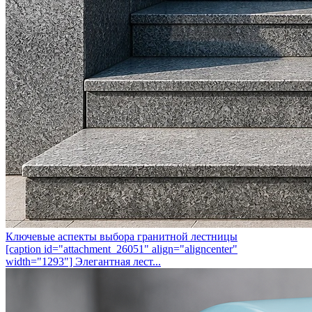
Ключевые аспекты выбора гранитной лестницы
[caption id="attachment_26051" align="aligncenter"
width="1293"] Элегантная лест...