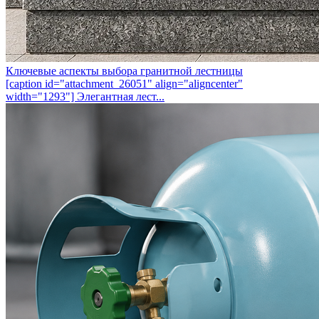
Ключевые аспекты выбора гранитной лестницы
[caption id="attachment_26051" align="aligncenter"
width="1293"] Элегантная лест...