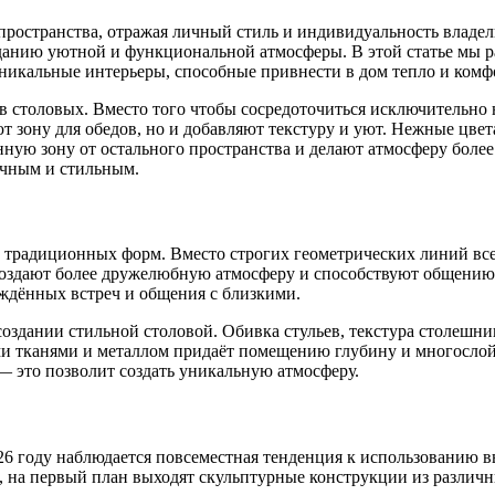
остранства, отражая личный стиль и индивидуальность владель
данию уютной и функциональной атмосферы. В этой статье мы р
уникальные интерьеры, способные привнести в дом тепло и комф
 столовых. Вместо того чтобы сосредоточиться исключительно н
ют зону для обедов, но и добавляют текстуру и уют. Нежные цв
ную зону от остального пространства и делают атмосферу более
ичным и стильным.
 традиционных форм. Вместо строгих геометрических линий вс
создают более дружелюбную атмосферу и способствуют общению
ждённых встреч и общения с близкими.
создании стильной столовой. Обивка стульев, текстура столеш
ми тканями и металлом придаёт помещению глубину и многослой
 — это позволит создать уникальную атмосферу.
026 году наблюдается повсеместная тенденция к использованию 
 на первый план выходят скульптурные конструкции из различны