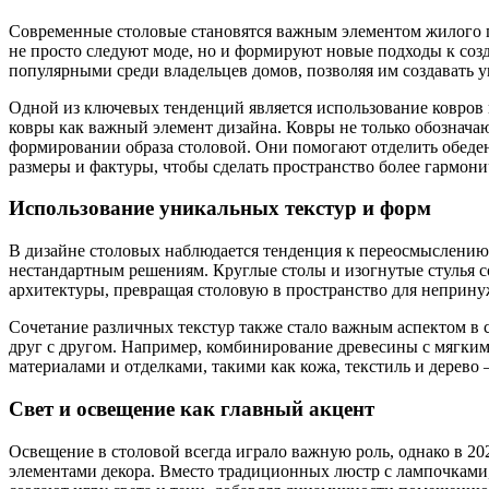
Современные столовые становятся важным элементом жилого пр
не просто следуют моде, но и формируют новые подходы к соз
популярными среди владельцев домов, позволяя им создавать 
Одной из ключевых тенденций является использование ковров в
ковры как важный элемент дизайна. Ковры не только обознача
формировании образа столовой. Они помогают отделить обеден
размеры и фактуры, чтобы сделать пространство более гармон
Использование уникальных текстур и форм
В дизайне столовых наблюдается тенденция к переосмыслению
нестандартным решениям. Круглые столы и изогнутые стулья 
архитектуры, превращая столовую в пространство для неприну
Сочетание различных текстур также стало важным аспектом в 
друг с другом. Например, комбинирование древесины с мягки
материалами и отделками, такими как кожа, текстиль и дерево
Свет и освещение как главный акцент
Освещение в столовой всегда играло важную роль, однако в 2
элементами декора. Вместо традиционных люстр с лампочками,