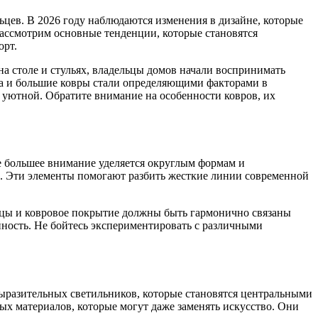
цев. В 2026 году наблюдаются изменения в дизайне, которые
ассмотрим основные тенденции, которые становятся
орт.
а столе и стульях, владельцы домов начали воспринимать
ета и большие ковры стали определяющими факторами в
 уютной. Обратите внимание на особенности ковров, их
е большее внимание уделяется округлым формам и
. Эти элементы помогают разбить жесткие линии современной
ницы и ковровое покрытие должны быть гармонично связаны
ность. Не бойтесь экспериментировать с различными
выразительных светильников, которые становятся центральными
х материалов, которые могут даже заменять искусство. Они