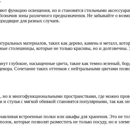
.
ют функцию освещения, но и становятся стильными аксессуара
обозначив зоны различного предназначения. Не забывайте о возм
дходящие для разных случаев.
уральных материалов, таких как дерево, камень и металл, котор
нные столешницы, которые не только красивы, но и долговечны
станут глубокие, насыщенные цвета, такие как темно-зеленый, 
екора. Сочетание таких оттенков с нейтральными цветами позвол
, но и многофункциональными пространствами, где можно провес
ки и стулья с мягкой обивкой становятся популярными, так как 
навливая встроенные полки или шкафы для хранения. Это не тол
олок, которые позволят разместить не только посуду, но и элем