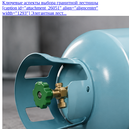
Ключевые аспекты выбора гранитной лестницы
[caption id="attachment_26051" align="aligncenter"
width="1293"] Элегантная лест...