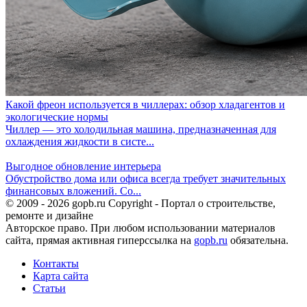
Какой фреон используется в чиллерах: обзор хладагентов и
экологические нормы
Чиллер — это холодильная машина, предназначенная для
охлаждения жидкости в систе...
Выгодное обновление интерьера
Обустройство дома или офиса всегда требует значительных
финансовых вложений. Со...
© 2009 - 2026 gopb.ru Copyright - Портал о строительстве,
ремонте и дизайне
Авторское право. При любом использовании материалов
сайта, прямая активная гиперссылка на
gopb.ru
обязательна.
Контакты
Карта сайта
Статьи