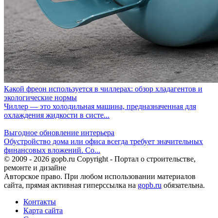
Какой фреон используется в чиллерах: обзор хладагентов и
экологические нормы
Чиллер — это холодильная машина, предназначенная для
охлаждения жидкости в систе...
Выгодное обновление интерьера
Обустройство дома или офиса всегда требует значительных
финансовых вложений. Со...
© 2009 - 2026 gopb.ru Copyright - Портал о строительстве,
ремонте и дизайне
Авторское право. При любом использовании материалов
сайта, прямая активная гиперссылка на
gopb.ru
обязательна.
Контакты
Карта сайта