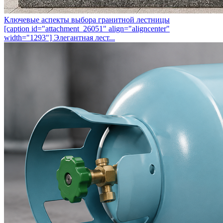
Ключевые аспекты выбора гранитной лестницы
[caption id="attachment_26051" align="aligncenter"
width="1293"] Элегантная лест...