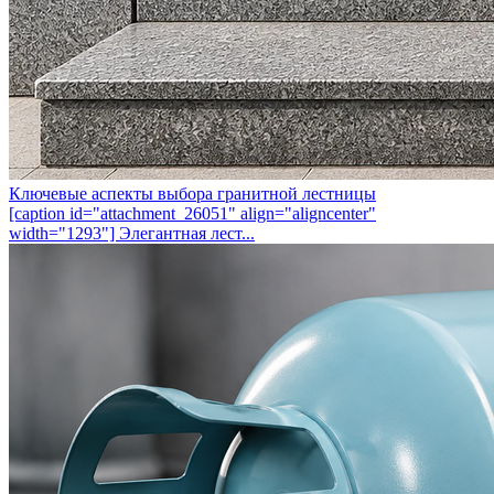
Ключевые аспекты выбора гранитной лестницы
[caption id="attachment_26051" align="aligncenter"
width="1293"] Элегантная лест...